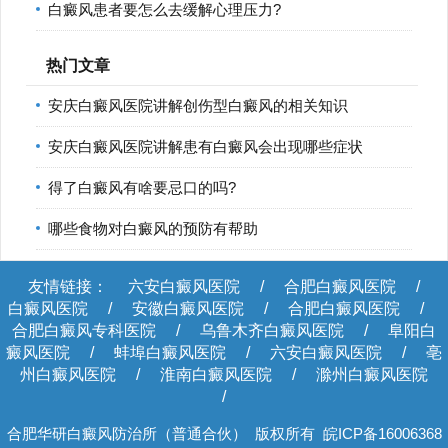
白癜风患者要怎么去缓解心理压力?
热门文章
安庆白癜风医院讲解创伤型白癜风的相关知识
安庆白癜风医院讲解患有白癜风会出现哪些症状
得了白癜风有啥要忌口的吗?
哪些食物对白癜风的预防有帮助
友情链接：
六安白癜风医院
/
合肥白癜风医院
/
白癜风医院
/
安徽白癜风医院
/
合肥白癜风医院
/
合肥白癜风专科医院
/
乌鲁木齐白癜风医院
/
阜阳白
癜风医院
/
蚌埠白癜风医院
/
六安白癜风医院
/
亳
州白癜风医院
/
淮南白癜风医院
/
滁州白癜风医院
/
合肥华研白癜风防治所（普通合伙） 版权所有
皖ICP备16006368