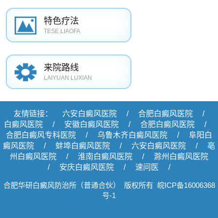
特色疗法
TESE LIAOFA
来院路线
LAIYUAN LUXIAN
友情链接：
六安白癜风医院
/
合肥白癜风医院
/
白癜风医院
/
安徽白癜风医院
/
合肥白癜风医院
/
合肥白癜风专科医院
/
乌鲁木齐白癜风医院
/
阜阳白
癜风医院
/
蚌埠白癜风医院
/
六安白癜风医院
/
亳
州白癜风医院
/
淮南白癜风医院
/
滁州白癜风医院
/
安庆白癜风医院
/
速问医
/
合肥华研白癜风防治所（普通合伙） 版权所有
皖ICP备16006368
号-1