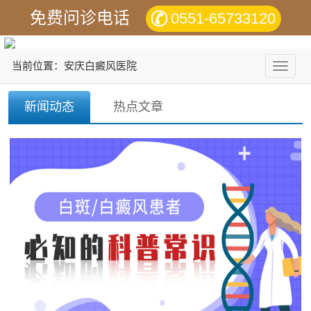
免费问诊电话
0551-65733120
当前位置：安庆白癜风医院
切
换
导
新闻动态
热点文章
航