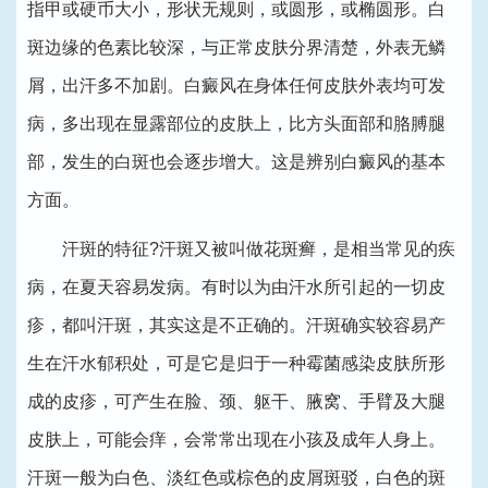
指甲或硬币大小，形状无规则，或圆形，或椭圆形。白
斑边缘的色素比较深，与正常皮肤分界清楚，外表无鳞
屑，出汗多不加剧。白癜风在身体任何皮肤外表均可发
病，多出现在显露部位的皮肤上，比方头面部和胳膊腿
部，发生的白斑也会逐步增大。这是辨别白癜风的基本
方面。
汗斑的特征?汗斑又被叫做花斑癣，是相当常见的疾
病，在夏天容易发病。有时以为由汗水所引起的一切皮
疹，都叫汗斑，其实这是不正确的。汗斑确实较容易产
生在汗水郁积处，可是它是归于一种霉菌感染皮肤所形
成的皮疹，可产生在脸、颈、躯干、腋窝、手臂及大腿
皮肤上，可能会痒，会常常出现在小孩及成年人身上。
汗斑一般为白色、淡红色或棕色的皮屑斑驳，白色的斑