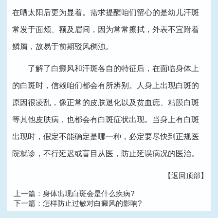
在晒太阳后更为显着。需求提醒咱们留心的是幼儿汗斑
常发于面颊、额及眉间，因为常常擦拭，外表不宜附着
鳞屑，故易于前期驳风稠浊。
了解了白癜风和汗斑各自的特征后，在面临身体上
的白斑时，信赖咱们都会有所辨别。人身上出现白斑的
原因很凌乱，像正常的皮肤退化以及贫血痣、粘膜白斑
等其他皮肤病，也都会有白斑症状出现。当身上有白斑
出现时，假定不能确定是哪一种，必定要尽快到正规医
院就诊，不行延迟或盲目从医，防止延误病况的医治。
【返回顶部】
上一篇：
身体出现白斑会是什么疾病?
下一篇：
怎样防止过敏对白癜风的影响?