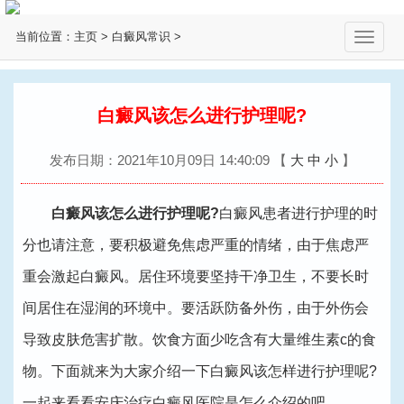
当前位置：
主页
>
白癜风常识
>
切
换
导
航
白癜风该怎么进行护理呢?
发布日期：2021年10月09日 14:40:09
【
大
中
小
】
白癜风该怎么进行护理呢?
白癜风患者进行护理的时
分也请注意，要积极避免焦虑严重的情绪，由于焦虑严
重会激起白癜风。居住环境要坚持干净卫生，不要长时
间居住在湿润的环境中。要活跃防备外伤，由于外伤会
导致皮肤危害扩散。饮食方面少吃含有大量维生素c的食
物。下面就来为大家介绍一下白癜风该怎样进行护理呢?
一起来看看
安庆治疗白癜风医院
是怎么介绍的吧。