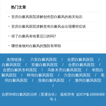
热门文章
安庆白癜风医院讲解创伤型白癜风的相关知识
安庆白癜风医院讲解患有白癜风会出现哪些症状
得了白癜风有啥要忌口的吗?
哪些食物对白癜风的预防有帮助
友情链接：
六安白癜风医院
/
合肥白癜风医院
/
白癜风医院
/
安徽白癜风医院
/
合肥白癜风医院
/
合肥白癜风专科医院
/
乌鲁木齐白癜风医院
/
阜阳白
癜风医院
/
蚌埠白癜风医院
/
六安白癜风医院
/
亳
州白癜风医院
/
淮南白癜风医院
/
滁州白癜风医院
/
合肥华研白癜风防治所（普通合伙） 版权所有
皖ICP备16006368
号-1