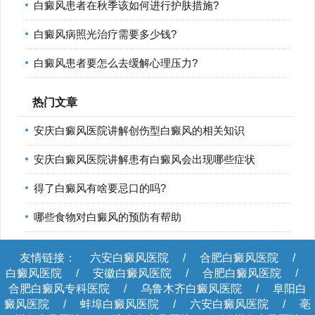
白癜风患者在秋季该如何进行护肤措施?
白癜风病照光治疗需要多少钱?
白癜风患者要怎么去缓解心理压力?
热门文章
安庆白癜风医院讲解创伤型白癜风的相关知识
安庆白癜风医院讲解患有白癜风会出现哪些症状
得了白癜风有啥要忌口的吗?
哪些食物对白癜风的预防有帮助
友情链接：
六安白癜风医院
/
合肥白癜风医院
/
白癜风医院
/
安徽白癜风医院
/
合肥白癜风医院
/
合肥白癜风专科医院
/
乌鲁木齐白癜风医院
/
阜阳白
癜风医院
/
蚌埠白癜风医院
/
六安白癜风医院
/
亳