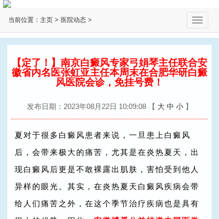
当前位置：
主页
>
医院动态
>
切
换
导
航
【定了！】南京白癜风专家弓娟琴主任联合安
徽省内名医张虹亚主任本周末在合肥华研白癜
风医院会诊，免挂号费！
发布日期：2023年08月22日 10:09:08
【
大
中
小
】
夏对于很多白癜风患者来说，一旦患上白癜风
后，会带来极大的痛苦，尤其是在炎热夏天，出
现白癜风后更是不敢裸露出肌肤，害怕受到他人
异样的眼光。其实，在炎热夏天白癜风疾病会带
给人们痛苦之外，在这个季节治疗疾病也是具有