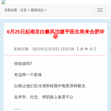
当前位置：
主页
>
医院动态
>
切
换
导
航
6月25日起南京白癜风沈建平医生将来合肥华
研
发布日期：2021年12月22日 13:52:58
【
大
中
小
】
你知道吗?
有这样一个群体
白斑让他们在冷漠和歧视中饱受异样眼光
在求学、社交、求职路上备受不公
......