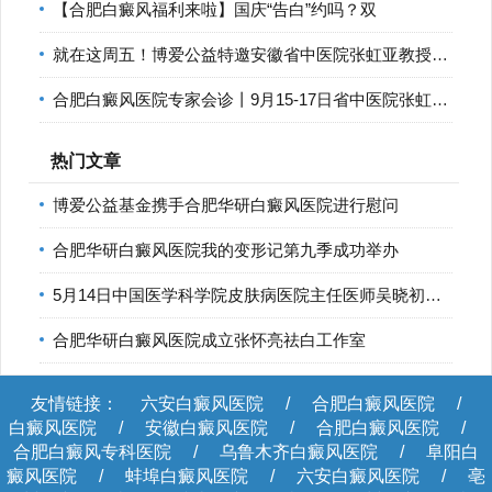
【合肥白癜风福利来啦】国庆“告白”约吗？双
就在这周五！博爱公益特邀安徽省中医院张虹亚教授在合肥华研
合肥白癜风医院专家会诊丨9月15-17日省中医院张虹亚教授和南京
热门文章
博爱公益基金携手合肥华研白癜风医院进行慰问
合肥华研白癜风医院我的变形记第九季成功举办
5月14日中国医学科学院皮肤病医院主任医师吴晓初将来合肥华研
合肥华研白癜风医院成立张怀亮祛白工作室
友情链接：
六安白癜风医院
/
合肥白癜风医院
/
白癜风医院
/
安徽白癜风医院
/
合肥白癜风医院
/
合肥白癜风专科医院
/
乌鲁木齐白癜风医院
/
阜阳白
癜风医院
/
蚌埠白癜风医院
/
六安白癜风医院
/
亳