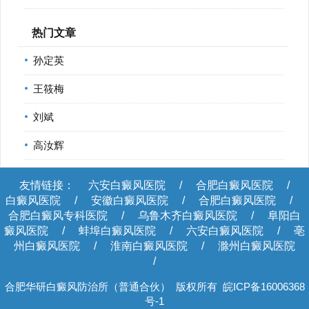
热门文章
孙定英
王筱梅
刘斌
高汝辉
友情链接：
六安白癜风医院
/
合肥白癜风医院
/
白癜风医院
/
安徽白癜风医院
/
合肥白癜风医院
/
合肥白癜风专科医院
/
乌鲁木齐白癜风医院
/
阜阳白
癜风医院
/
蚌埠白癜风医院
/
六安白癜风医院
/
亳
州白癜风医院
/
淮南白癜风医院
/
滁州白癜风医院
/
合肥华研白癜风防治所（普通合伙） 版权所有
皖ICP备16006368
号-1